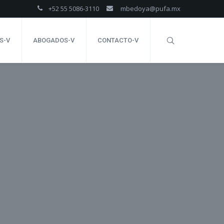
+52 55 5086-3110
mbedoya@pufa.mx
S-V
ABOGADOS-V
CONTACTO-V